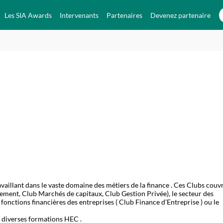
Les SIA Awards
Intervenants
Partenaires
Devenez partenaire
e
illant dans le vaste domaine des métiers de la finance . Ces Clubs couv
ssement, Club Marchés de capitaux, Club Gestion Privée), le secteur des
fonctions financières des entreprises ( Club Finance d’Entreprise ) ou le
 diverses formations HEC .