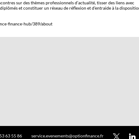
ntres sur des thèmes professionnels d’actualité, tisser des liens avec
 diplômés et constituer un réseau de réflexion et d’entraide à la dispositi
nance-finance-hub/389/about
 53 63 55 86
service.evenements@optionfinance.fr