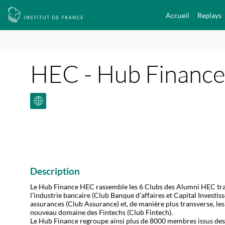
Accueil
Replays
HEC - Hub Financ
Description
Le Hub Finance HEC rassemble les 6 Clubs des Alumni HEC trava
l’industrie bancaire (Club Banque d’affaires et Capital Investi
assurances (Club Assurance) et, de manière plus transverse, les 
nouveau domaine des Fintechs (Club Fintech).
Le Hub Finance regroupe ainsi plus de 8000 membres issus des