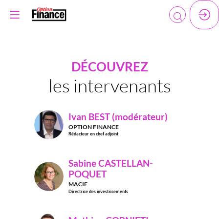
DÉCOUVREZ
les intervenants
Ivan
BEST (modérateur)
IB(
OPTION FINANCE
Rédacteur en chef adjoint
Sabine
CASTELLAN-
POQUET
SC
MACIF
Directrice des investissements