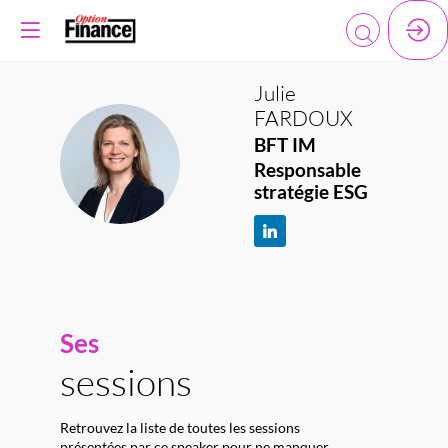
Julie
FARDOUX
BFT IM
JF
Responsable
stratégie ESG
Ses
sessions
Retrouvez la liste de toutes les sessions
présentées par ce speaker pour ne manquer