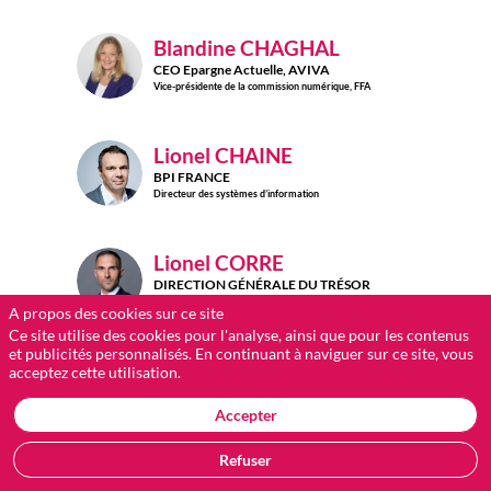
Blandine
CHAGHAL
BC
CEO Epargne Actuelle, AVIVA
Vice-présidente de la commission numérique, FFA
Lionel
CHAINE
LC
BPI FRANCE
Directeur des systèmes d’information
Lionel
CORRE
LC
DIRECTION GÉNÉRALE DU TRÉSOR
Sous-directeur des assurances
A propos des cookies sur ce site
Ce site utilise des cookies pour l'analyse, ainsi que pour les contenus
et publicités personnalisés. En continuant à naviguer sur ce site, vous
Philippe
COTELLE
acceptez cette utilisation.
Pilote de l’étude LUCY sur la cyber-
PC
assurance, AMRAE
Accepter
Head of Cyber Insurance Management, AIRBUS DEFENCE
& SPACE
Refuser