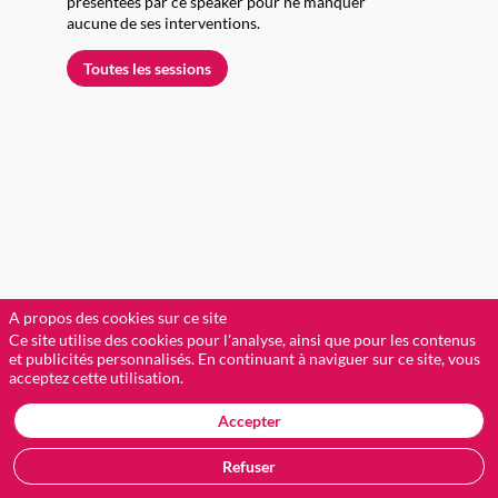
présentées par ce speaker pour ne manquer
aucune de ses interventions.
Toutes les sessions
L
(
D
A propos des cookies sur ce site
g
Ce site utilise des cookies pour l'analyse, ainsi que pour les contenus
a
et publicités personnalisés. En continuant à naviguer sur ce site, vous
P
acceptez cette utilisation.
(
Accepter
(
Refuser
J