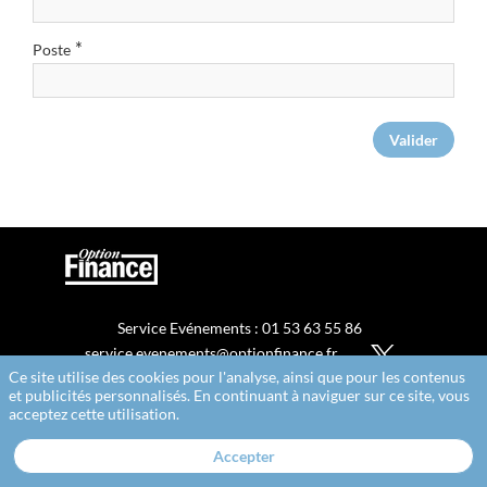
*
Poste
Valider
Service Evénements : 01 53 63 55 86
service.evenements@optionfinance.fr
Ce site utilise des cookies pour l'analyse, ainsi que pour les contenus
Cookies
et publicités personnalisés. En continuant à naviguer sur ce site, vous
Politique de confidentialité
acceptez cette utilisation.
Accepter