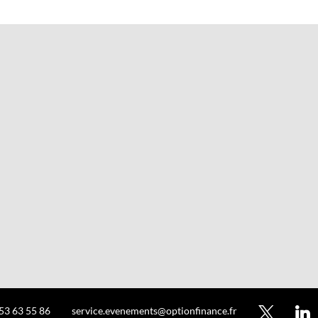
 53 63 55 86
service.evenements@optionfinance.fr