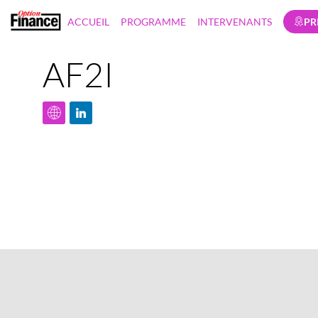
ACCUEIL
PROGRAMME
INTERVENANTS
PR
AF2I
#isretcapitalhumain23