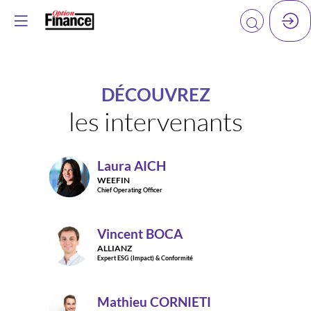
DÉCOUVREZ
les intervenants
Laura
AICH
LA
WEEFIN
Chief Operating Officer
Vincent
BOCA
VB
ALLIANZ
Expert ESG (Impact) & Conformité
Mathieu
CORNIETI