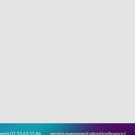
ents 01 53 63 55 86
service.evenements@optionfinance.fr