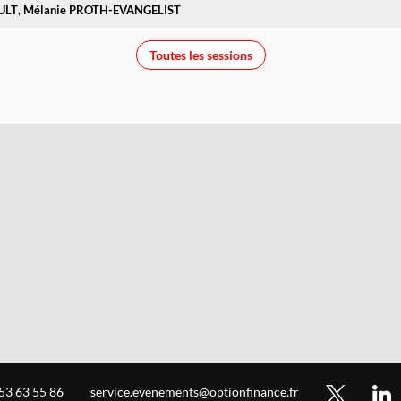
ULT
Mélanie
PROTH-EVANGELIST
Toutes les sessions
 53 63 55 86
service.evenements@optionfinance.fr