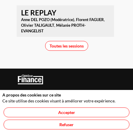
LE REPLAY
Anne
DEL POZO (Modératrice)
Florent
FAGUER
Olivier
TALIGAULT
Mélanie
PROTH-
EVANGELIST
Toutes les sessions
A propos des cookies sur ce site
Service Evénements : 01 53 63 55 86
Ce site utilise des cookies visant à améliorer votre expérience.
service.evenements@optionfinance.fr
Cookies
Accepter
Politique de confidentialité
Refuser