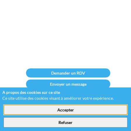
Willow
-
Jack
Valenti
/
C-
6
Demander un RDV
Envoyer un message
A propos des cookies sur ce site
Partager mes informations
Ce site utilise des cookies visant à améliorer votre expérience.
Accepter
Refuser
Nos