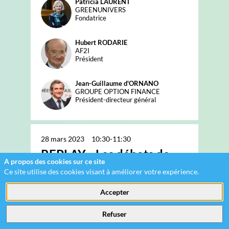
Patricia
LAURENT
PL
GREENUNIVERS
Fondatrice
Hubert
RODARIE
HR
AF2I
Président
Jean-Guillaume
d'ORNANO
JD
GROUPE OPTION FINANCE
Président-directeur général
28 mars 2023
10:30
-
11:30
REPLAY - Les débats de
A propos des cookies sur ce site
l’AF2I : Présentation des
Ce site utilise des cookies visant à améliorer votre expérience.
travaux des commissions
Accepter
(1ère partie)
• Commission Investissement responsable -
Refuser
Comment investir dans l’industrie de la