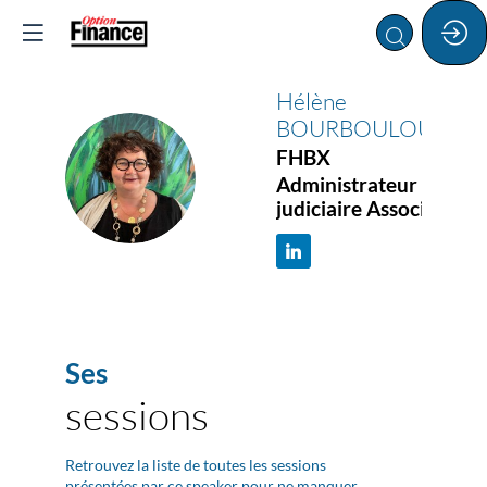
Hélène
BOURBOULOUX
FHBX
HB
Administrateur
judiciaire Associée
Ses
sessions
:
Retrouvez la liste de toutes les sessions
présentées par ce speaker pour ne manquer