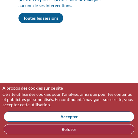
aucune de ses interventions.
Toutes les sessions
:
A propos des cookies sur ce site
L
Ce site utilise des cookies pour l'analyse, ainsi que pour les contenus
c
et publicités personnalisés. En continuant à naviguer sur ce site, vous
acceptez cette utilisation.
p
a
Accepter
p
d
l
Refuser
n