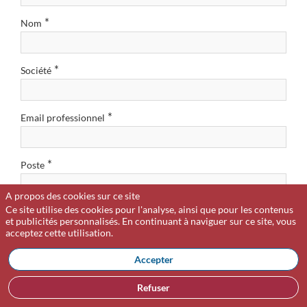
*
Nom
*
Société
*
Email professionnel
*
Poste
A propos des cookies sur ce site
Ce site utilise des cookies pour l'analyse, ainsi que pour les contenus
Numéro de téléphone
et publicités personnalisés. En continuant à naviguer sur ce site, vous
acceptez cette utilisation.
Je suis abonné à l'une des publications du groupe Option
Accepter
Finance (La Tribune de l'assurance, Option Finance, Funds
*
Magazine ou Option Droit et Affaires)
Refuser
Oui
Non