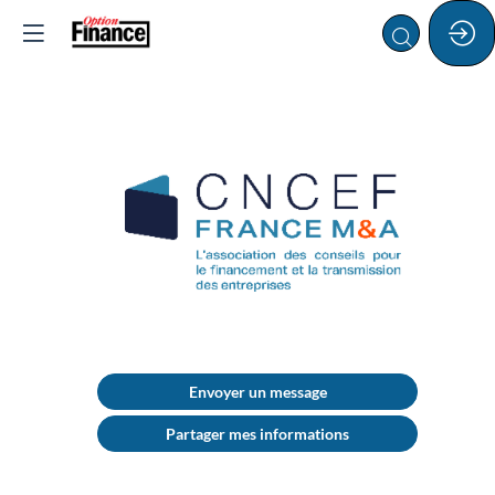
CNCEF
Description
Envoyer un message
Présidée
Partager mes informations
par
Corinne
PREVITALI,