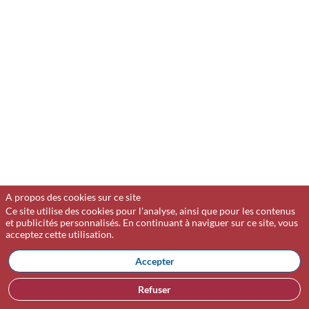
CNCEF
FRANCE
M&A
est
une
association
professionnelle
qui
réunit
sur
la
base
d’une
adhésion
A propos des cookies sur ce site
volontaire
Ce site utilise des cookies pour l'analyse, ainsi que pour les contenus
et publicités personnalisés. En continuant à naviguer sur ce site, vous
les
acceptez cette utilisation.
professionnels
qui
Accepter
conseillent
les
Refuser
chefs