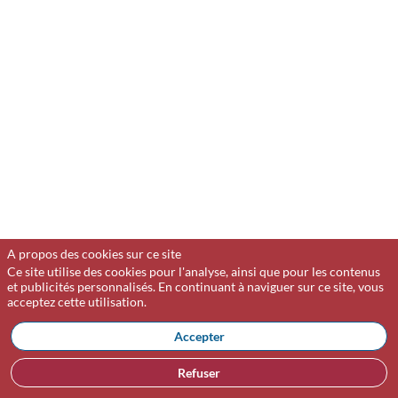
Cabinet
intervient
sur
les
dossiers
d’entreprises
en
difficulté,
à
la
fois
en
prévention
(mandat
A propos des cookies sur ce site
ad
Ce site utilise des cookies pour l'analyse, ainsi que pour les contenus
et publicités personnalisés. En continuant à naviguer sur ce site, vous
hoc
acceptez cette utilisation.
et
conciliation)
Accepter
et
en
Refuser
procédure