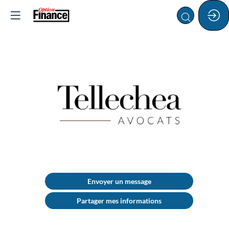
TELLECHEA
AVOCATS
Description
Envoyer un message
ACTIVITÉS
Partager mes informations
:
Le