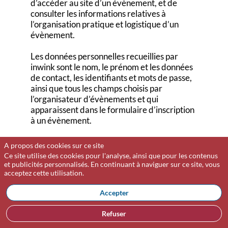
d’accéder au site d’un évènement, et de
consulter les informations relatives à
l’organisation pratique et logistique d’un
évènement.
Les données personnelles recueillies par
inwink sont le nom, le prénom et les données
de contact, les identifiants et mots de passe,
ainsi que tous les champs choisis par
l’organisateur d’évènements et qui
apparaissent dans le formulaire d’inscription
à un évènement.
Ces données à caractère personnel
A propos des cookies sur ce site
concernant l’utilisateur sont confidentielles
Ce site utilise des cookies pour l'analyse, ainsi que pour les contenus
et conservées par inwink. Elles pourront être
et publicités personnalisés. En continuant à naviguer sur ce site, vous
acceptez cette utilisation.
communiquées à ses partenaires et
prestataires exclusivement pour la gestion de
Accepter
l’inscription et de la participation de
l’utilisateur à un ou plusieurs évènements.
Refuser
Conformément à la loi "Informatique et