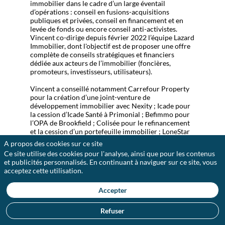
immobilier dans le cadre d’un large éventail
d’opérations : conseil en fusions-acquisitions
publiques et privées, conseil en financement et en
levée de fonds ou encore conseil anti-activistes.
Vincent co-dirige depuis février 2022 l’équipe Lazard
Immobilier, dont l'objectif est de proposer une offre
complète de conseils stratégiques et financiers
dédiée aux acteurs de l’immobilier (foncières,
promoteurs, investisseurs, utilisateurs).
Vincent a conseillé notamment Carrefour Property
pour la création d’une joint-venture de
développement immobilier avec Nexity ; Icade pour
la cession d’Icade Santé à Primonial ; Befimmo pour
l’OPA de Brookfield ; Colisée pour le refinancement
et la cession d’un portefeuille immobilier ; LoneStar
pour l’acquisition de GreenCity Immobilier ; Nexity
A propos des cookies sur ce site
pour la cession d’Aegide Domitys à AG2R La
Ce site utilise des cookies pour l'analyse, ainsi que pour les contenus
Mondiale ; SEGRO pour l’OPA sur Sofibus
et publicités personnalisés. En continuant à naviguer sur ce site, vous
Patrimoine ; Unibail-Rodamco-Westfield pour son
acceptez cette utilisation.
augmentation de capital ; SEGRO pour l’acquisition
de la participation de Covea dans Sofibus ; Carmila
Accepter
pour l’acquisition de centres commerciaux auprès
d’Unibail-Rodamco ; Eurosic pour l’acquisition of
SIIC de Paris ; Icade pour l’OPE sur Silic ; Carrefour
Refuser
pour la création de Carmila.