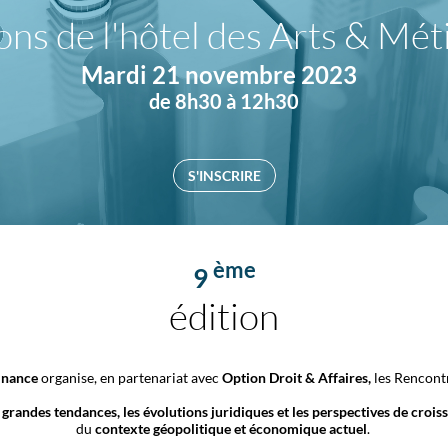
ons de l'hôtel des Arts & Mét
Mardi 21 novembre 2023
de 8h30 à 12h30
S'INSCRIRE
ème
9
édition
inance
organise, en partenariat avec
Option Droit & Affaires,
les Rencon
s grandes
tendances, les évolutions juridiques et les perspectives de croi
du
contexte géopolitique et économique actuel
.