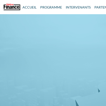
ACCUEIL
PROGRAMME
INTERVENANTS
PARTE
#fusionsacquisitions23