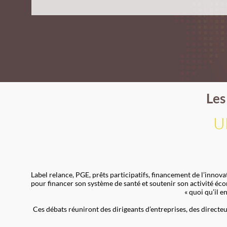
Les
U
Label relance, PGE, prêts participatifs, financement de l’inno
pour financer son système de santé et soutenir son activité éco
« quoi qu’il 
Ces débats réuniront des dirigeants d’entreprises, des directeu