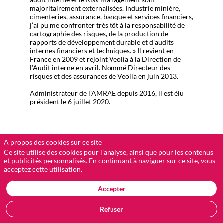
majoritairement externalisées. Industrie minière,
cimenteries, assurance, banque et services financiers,
j’ai pu me confronter très tôt à la responsabilité de
cartographie des risques, de la production de
rapports de développement durable et d’audits
internes financiers et techniques. » Il revient en
France en 2009 et rejoint Veolia à la Direction de
l’Audit interne en avril. Nommé Directeur des
risques et des assurances de Veolia en juin 2013.
Administrateur de l’AMRAE depuis 2016, il est élu
A propos des cookies sur ce site
Ce site utilise des cookies pour l'analyse, ainsi que pour les contenus
et publicités personnalisés. En continuant à naviguer sur ce site, vous
acceptez cette utilisation.
Ses
Accepter
sessions
Refuser