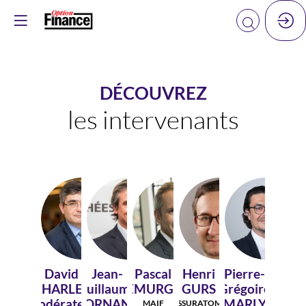
DÉCOUVREZ
les intervenants
DC(
JD
PD
HG
PM(
David
Jean-
Pascal
Henri
Pierre-
CHARLET
Guillaume
DEMURGER
GURS
Grégoire
(Modérateur)
d'ORNANO
MARLY
MAIF
ASSURATOME