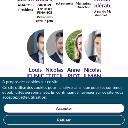
Directeur général
Managing
(Modérateur)
ANACOFI
GROUPE
Director
OPTION
Président
Directeur du Master
FINANCE
de droit...
Président-
directeur général
LM
NP
APD
NT
Louis
Nicolas
Anne
Nicolas
MEUNIER
PETITFILS
PIOT
TILMANT-
A propos des cookies sur ce site
d'ABZAC
TATISCHEFF
VINCI
ALLIANZ
ENERGIES
TRADE
Ce site utilise des cookies pour l'analyse, ainsi que pour les contenus
Vice-
AXA XL
Directeur des
Responsable du
et publicités personnalisés. En continuant à naviguer sur ce site, vous
présidente
Head of Major
assurances
département...
et...
Accounts...
acceptez cette utilisation.
Accepter
Refuser