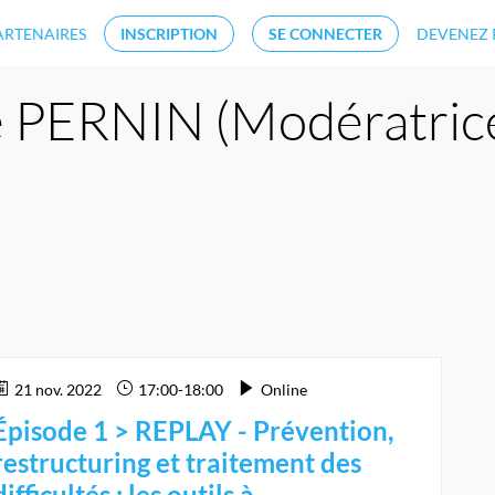
ARTENAIRES
INSCRIPTION
SE CONNECTER
DEVENEZ 
e
PERNIN (Modératric
21 nov. 2022
17:00
-
18:00
Online
Épisode 1 > REPLAY - Prévention,
restructuring et traitement des
difficultés : les outils à...