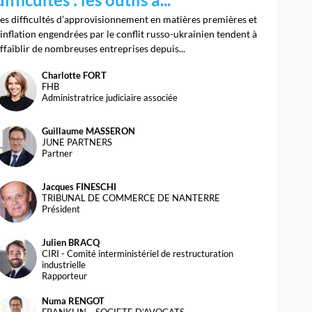
es difficultés d’approvisionnement en matières premières et
’inflation engendrées par le conflit russo-ukrainien tendent à
ffaiblir de nombreuses entreprises depuis...
Charlotte
FORT
CF
FHB
Administratrice judiciaire associée
Guillaume
MASSERON
GM
JUNE PARTNERS
Partner
Jacques
FINESCHI
JF
TRIBUNAL DE COMMERCE DE NANTERRE
Président
Julien
BRACQ
JB
CIRI - Comité interministériel de restructuration
industrielle
Rapporteur
Numa
RENGOT
FRANKLIN – SOCIETE D’AVOCATS