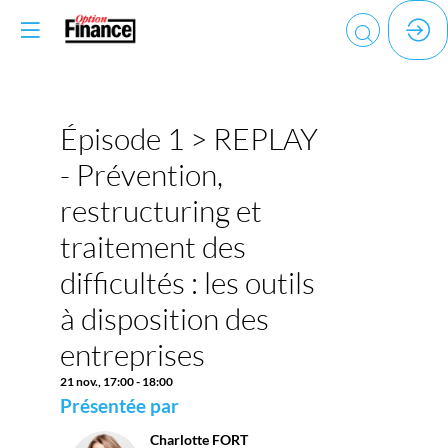
Vous devez être inscr
et connecté pour
accéder à cette
fonctionnalité
Inscrivez-vous
Épisode 1 > REPLAY
Déja inscrit ?
Descri
Connectez-vous pou
- Prévention,
personnaliser votr
Les
experience !
difficulté
restructuring et
d’approv
Connectez-vous
en
traitement des
matières
première
difficultés : les outils
et
à disposition des
l’inflation
engendré
entreprises
par
le
21 nov.
,
17:00
-
18:00
conflit
Présentée par
russo-
ukrainien
Charlotte
FORT
tendent