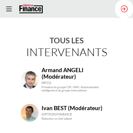
TOUS LES
INTERVENANTS
Armand
ANGELI
(Modérateur)
AA(
DFCG
Président du groupe CSP / RPA / Automatisation
intelligente et du groupe International
Ivan
BEST (Modérateur)
IB(
OPTION FINANCE
Rédacteur en chef adjoint