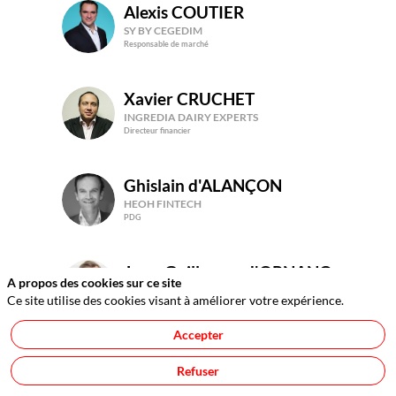
Alexis
COUTIER
AC
SY BY CEGEDIM
Responsable de marché
Xavier
CRUCHET
XC
INGREDIA DAIRY EXPERTS
Directeur financier
Ghislain
d'ALANÇON
GD
HEOH FINTECH
PDG
Jean-Guillaume
d'ORNANO
A propos des cookies sur ce site
JD
GROUPE OPTION FINANCE
Ce site utilise des cookies visant à améliorer votre expérience.
PDG
Accepter
Mickaël
DE SA
MDS
Refuser
ALLIANZ TRADE
Responsable Transformation Digitale