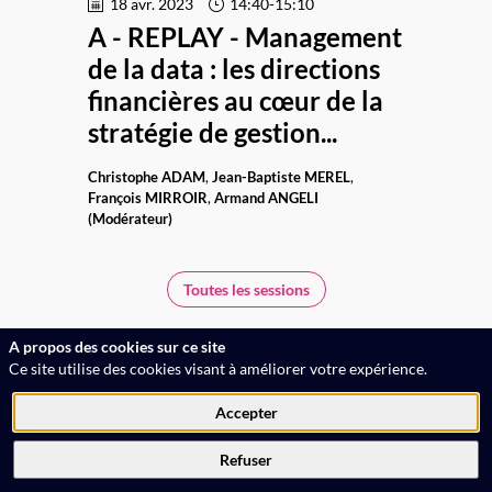
18 avr. 2023
14:40
-
15:10
A - REPLAY - Management
de la data : les directions
financières au cœur de la
stratégie de gestion...
Christophe
ADAM
Jean-Baptiste
MEREL
François
MIRROIR
Armand
ANGELI
(Modérateur)
Toutes les sessions
A propos des cookies sur ce site
Ce site utilise des cookies visant à améliorer votre expérience.
Accepter
Refuser
Service Evénements : 01 53 63 55 86