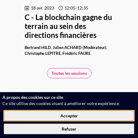
18 avr. 2023
12:05
-
12:35
C - La blockchain gagne du
terrain au sein des
directions financières
Bertrand
HILD
Julien
ACHARD (Modérateur)
Christophe
LEPITRE
Frédéric
FAURE
Toutes les sessions
A propos des cookies sur ce site
Ce site utilise des cookies visant à améliorer votre expérience.
Accepter
Service Evénements : 01 53 63 55 86
Refuser
service.evenements@optionfinance.fr