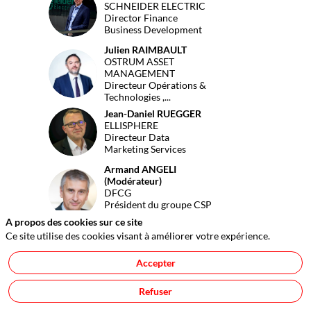
SS
SCHNEIDER ELECTRIC
mettre
Director Finance
en
Business Development
place
une
Julien
RAIMBAULT
OSTRUM ASSET
stratégie
JR
MANAGEMENT
de
Directeur Opérations &
gestion
Technologies ,...
de
Jean-Daniel
RUEGGER
la
JR
ELLISPHERE
donnée
Directeur Data
?
Marketing Services
Quels
en
Armand
ANGELI
sont
(Modérateur)
AA(
DFCG
les
Président du groupe CSP
enjeux
/ RPA /...
primordi
A propos des cookies sur ce site
?
Ce site utilise des cookies visant à améliorer votre expérience.
•
Quelles
Accepter
sont
les
Refuser
principal