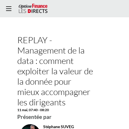
Vous devez être inscr
et connecté pour
accéder à cette
fonctionnalité
Inscrivez-vous
REPLAY -
Déjà inscrit ?
Descri
Connectez-vous po
Management de la
personnaliser votr
•
expérience !​
Quelles
data : comment
sont
Connectez-vous
les
exploiter la valeur de
difficulté
liées
la donnée pour
à
mieux accompagner
la
qualité
les dirigeants
de
la
11 mai
,
07:40
-
08:20
donnée
Présentée par
?
•
Stéphane
SUVEG
Commen