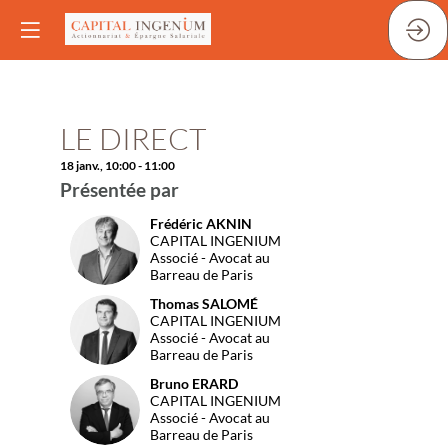
Vous devez être inscr
et connecté pour
accéder à cette
fonctionnalité
Inscrivez-vous
LE DIRECT
Déjà inscrit ?
Connectez-vous pou
18 janv.
,
10:00
-
11:00
personnaliser votr
expérience !​
Présentée par
Connectez-vous
Frédéric
AKNIN
FA
CAPITAL INGENIUM
Associé - Avocat au
Barreau de Paris
Thomas
SALOMÉ
TS
CAPITAL INGENIUM
Associé - Avocat au
Barreau de Paris
Bruno
ERARD
BE
CAPITAL INGENIUM
Associé - Avocat au
Barreau de Paris