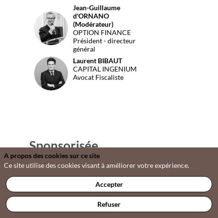
Jean-Guillaume
d'ORNANO
JD(
(Modérateur)
OPTION FINANCE
Président - directeur
général
Laurent
BIBAUT
LB
CAPITAL INGENIUM
Avocat Fiscaliste
Sponsorisée
A propos des cookies sur ce site
par
Ce site utilise des cookies visant à améliorer votre expérience.
Accepter
Refuser