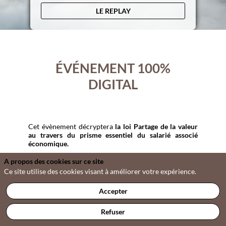
LE REPLAY
ÉVÉNEMENT 100%
DIGITAL
Cet évènement décryptera
la loi Partage de la valeur
au travers du prisme essentiel du salarié associé
économique.
A propos des cookies sur ce site
Les intervenants évalueront les mesures qui
Ce site utilise des cookies visant à améliorer votre expérience.
permettent au salarié d’être associé à la valorisation
économique de l’entreprise (augmentation
Accepter
exceptionnelle du bénéfice, nouveau PPVE, Phantom
share, LTI), corrélées aux dispositifs classiques
Refuser
d’actionnariat salarié (AGA, stock-option) ou de
souscription de titre (BSPCE), en distinguant leur sort