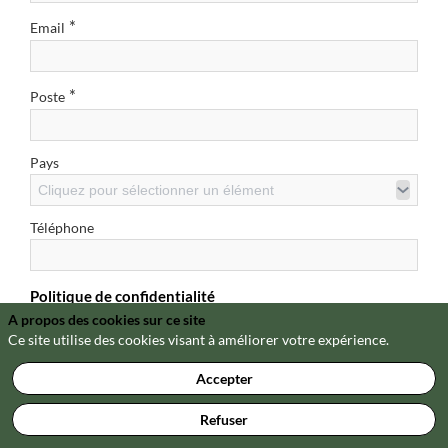
*
Email
*
Poste
Pays
Cliquez pour sélectionner un élément
Téléphone
Politique de confidentialité
A propos des cookies sur ce site
Je reconnais avoir lu et j’accepte la politique de confidentialité
Ce site utilise des cookies visant à améliorer votre expérience.
en vertu de laquelle mes données personnelles seront utilisées
*
par Option Finance
Accepter
Oui
Non
voir la politique de confidentialité
Refuser