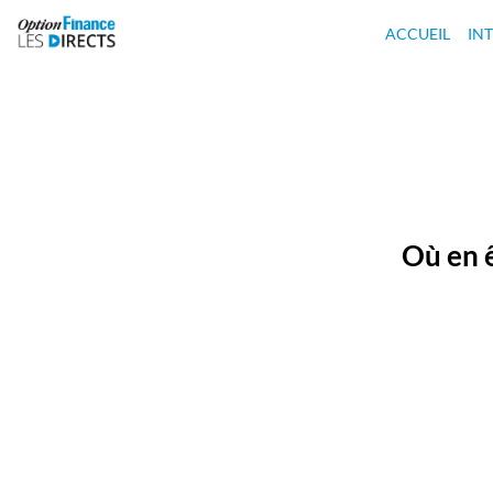
ACCUEIL
IN
Où en ê