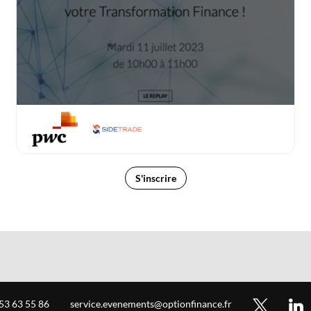
S'inscrire
 53 63 55 86
service.evenements@optionfinance.fr