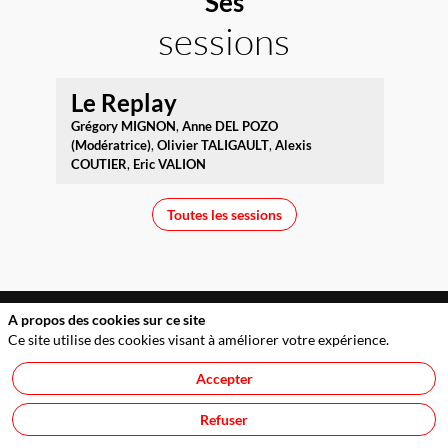
Ses
sessions
Le Replay
Grégory
MIGNON
Anne
DEL POZO
(Modératrice)
Olivier
TALIGAULT
Alexis
COUTIER
Eric
VALION
Toutes les sessions
A propos des cookies sur ce site
Ce site utilise des cookies visant à améliorer votre expérience.
Accepter
Service Evénements : 01 53 63 55 86
service.evenements@optionfinance.fr
Refuser
Cookies