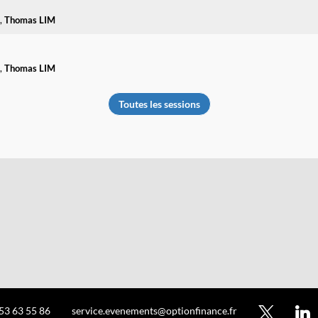
Thomas
LIM
Thomas
LIM
Toutes les sessions
 53 63 55 86
service.evenements@optionfinance.fr