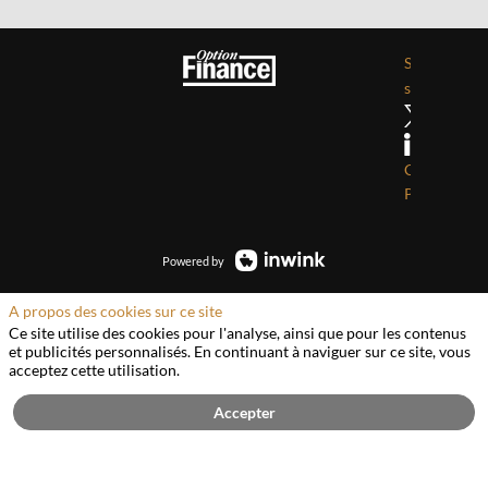
Service Evé
service.eve
Cookies
Politique de
Powered by
A propos des cookies sur ce site
Ce site utilise des cookies pour l'analyse, ainsi que pour les contenus
et publicités personnalisés. En continuant à naviguer sur ce site, vous
acceptez cette utilisation.
Accepter
Refuser