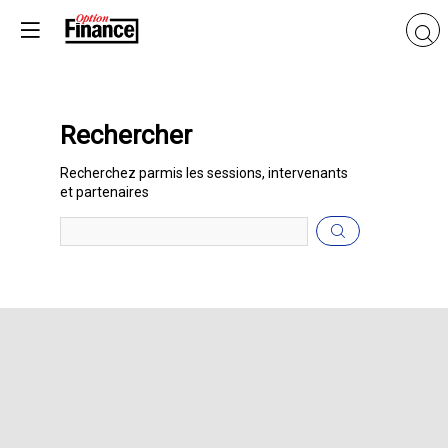
Rechercher
Prép
Recherchez parmis les sessions, intervenants
des
et partenaires
donn