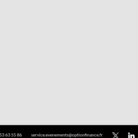
 53 63 55 86
service.evenements@optionfinance.fr