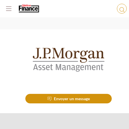
JP
MORGAN
AM
Envoyer un message