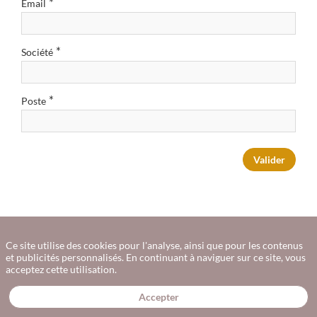
*
Email
*
Société
*
Poste
Valider
Ce site utilise des cookies pour l'analyse, ainsi que pour les contenus
et publicités personnalisés. En continuant à naviguer sur ce site, vous
Informations
acceptez cette utilisation.
Accepter
pratiques