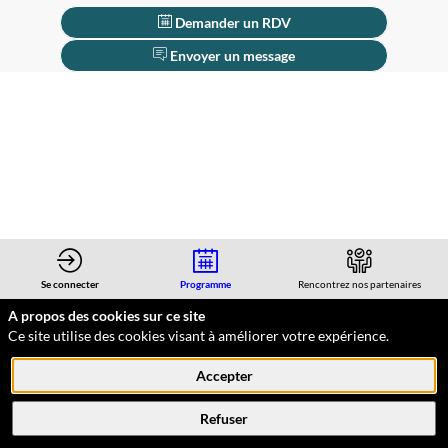
Demander un RDV
Envoyer un message
Description
Anaxis
est
le
spécialiste
de
la
gestion
crédit
Se connecter
Programme
Rencontrez nos partenaires
robuste
A propos des cookies sur ce site
pour
Ce site utilise des cookies visant à améliorer votre expérience.
les
Votez pour votre start-up préférée
Contactez les participants
investisseurs
Accepter
convaincus
des
Refuser
mérites