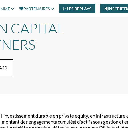
AMME
PARTENAIRES
LES REPLAYS
INSCRIPT
N CAPITAL
TNERS
 A20
'investissement durable en private equity, en infrastructure 
 (montant des engagements cumulés) d'actifs sous gestion et e
rs. La société de gestion, détenue par le groupe Ofi Invest (do