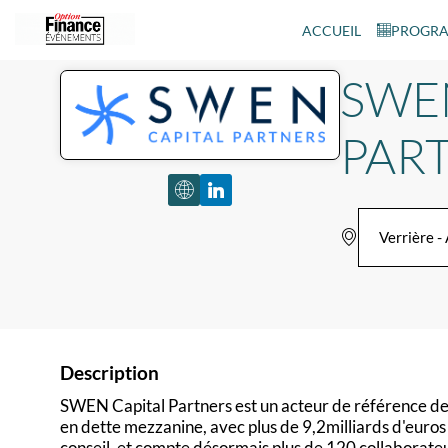
ACCUEIL
PROGR
SWE
PAR
Verrière -
Description
SWEN Capital Partners est un acteur de référence de l
en dette mezzanine, avec plus de 9,2milliards d'euros
conseil, et compte désormais plus de 120 collaborateu