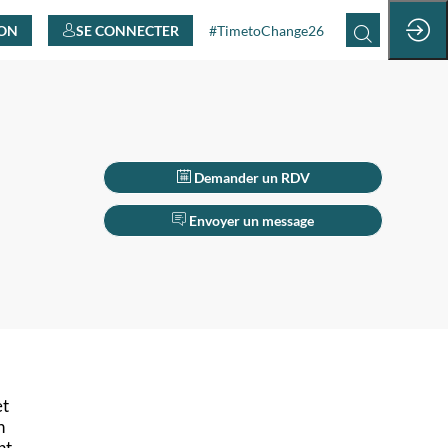
ION
SE CONNECTER
#TimetoChange26
Demander un RDV
Envoyer un message
et
n
nt