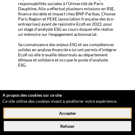
responsabilités sociales à l’Université de Paris
Dauphine, Alix a effectué plusieurs missions en RSE,
finance durable et impact chez BNP Paribas, Choose
Paris Region et PEXE (association française des éco-
entreprises) avant de rejoindre Ecofi en 2022, pour
un stage d’analyste ESG au cours duquel elle réalise
un mémoire sur l’engagement actionnarial.
Sa connaissance des enjeux ESG et ses compétences
solides en analyse financière lui ont permis d’intégrer
Ecofi où elle travaille désormais au département
éthique et solidaire et occupe le poste d’analyste
ESG.
A propos des cookies sur ce site
Ce site utilise des cookies visant à améliorer votre expérience.
Accepter
Service Evénements : 01 53 63 55 86
service.evenements@optionfinance.fr
Refuser
Cookies