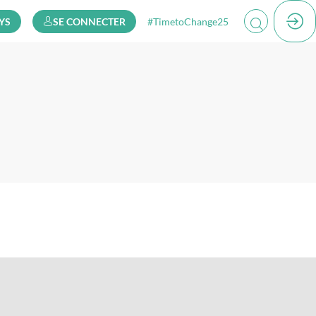
YS
SE CONNECTER
#TimetoChange25