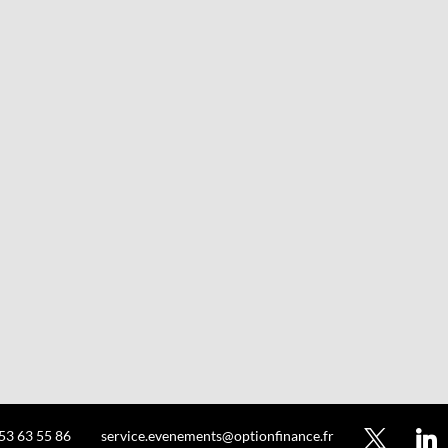
 53 63 55 86
service.evenements@optionfinance.fr