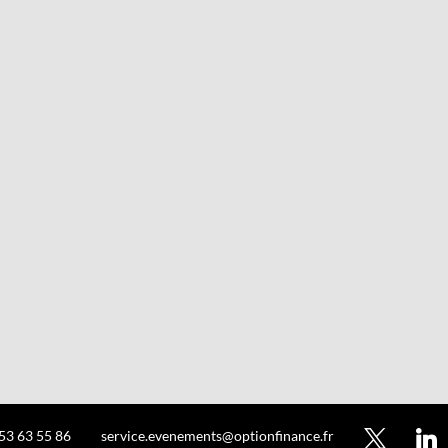
 53 63 55 86
service.evenements@optionfinance.fr