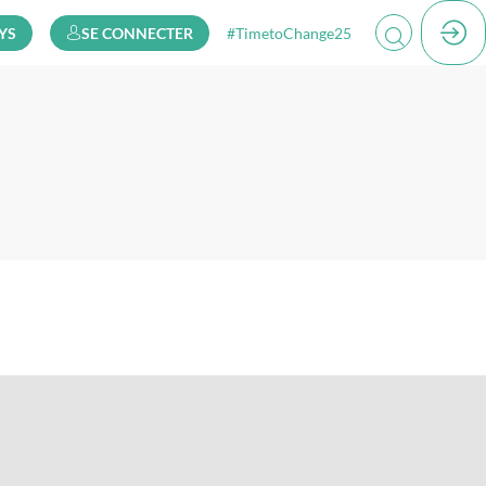
YS
SE CONNECTER
#TimetoChange25