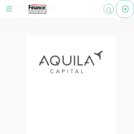
AQUILA
CAPITAL
ESPACE
DE
NETWORKING
:
WILLOW
VALENTI
-
B6