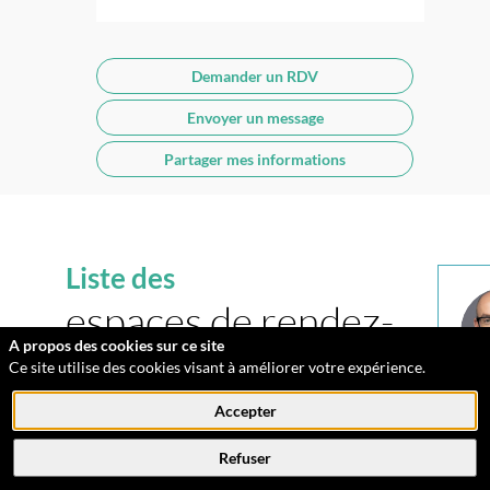
Demander un RDV
Envoyer un message
Partager mes informations
Liste des
espaces de rendez-
A propos des cookies sur ce site
vous
Ce site utilise des cookies visant à améliorer votre expérience.
Accepter
AQ
Refuser