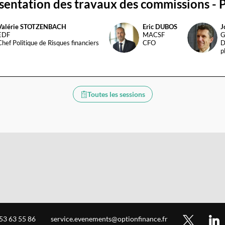
résentation des travaux des commissions -
Valérie
STOTZENBACH
Eric
DUBOS
J
ED
JP(
EDF
MACSF
G
Chef Politique de Risques financiers
CFO
D
p
Toutes les sessions
 53 63 55 86
service.evenements@optionfinance.fr