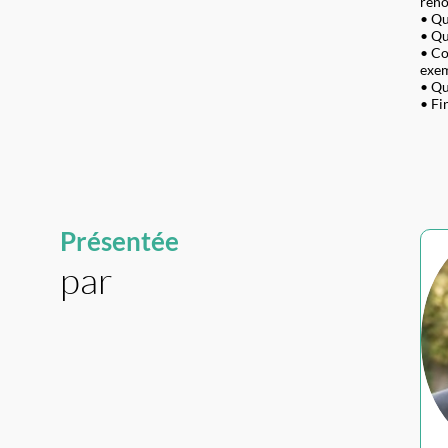
reno
• Qu
• Qu
• Co
exem
• Qu
• Fi
Présentée
par