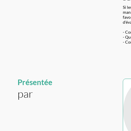
Si l
mani
favo
d'év
- Co
- Qu
- Co
Présentée
par