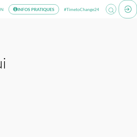
ON
INFOS PRATIQUES
#TimetoChange24
i