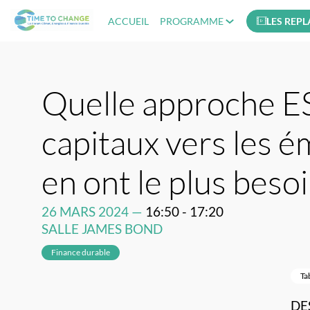
ACCUEIL
PROGRAMME
LES REPL
Quelle approche ES
capitaux vers les é
en ont le plus besoi
26 MARS 2024
—
16:50
-
17:20
SALLE JAMES BOND
Finance durable
Ta
DE